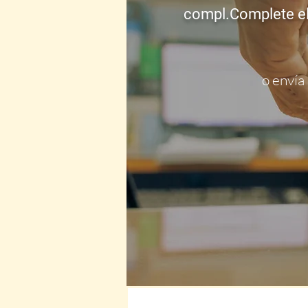
compl.
Complete el
o envía