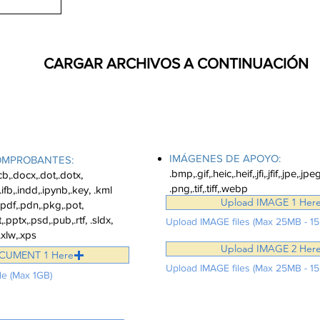
q
u
i
r
e
d
CARGAR ARCHIVOS A CONTINUACIÓN
Sube un total de 2 imág
al de 5 documentos a
continuación
tinuación
IMÁGENES DE APOYO:
MPROBANTES:
.bmp,.gif,.heic,.heif,.jfi,.jfif,.jpe,.jpe
ocb,.docx,.dot,.dotx,
.png,.tif,.tiff,.webp
.ifb,.indd,.ipynb,.key, .kml
Upload IMAGE 1 Her
pdf,.pdn,.pkg,.pot,
.pptx,.psd,.pub,.rtf, .sldx,
Upload IMAGE files (Max 25MB - 15
x,.xlw,.xps
Upload IMAGE 2 Her
CUMENT 1 Here
Upload IMAGE files (Max 25MB - 15
e (Max 1GB)