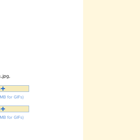
enes a
g,.jpg,
e
MB for GIFs)
e
MB for GIFs)