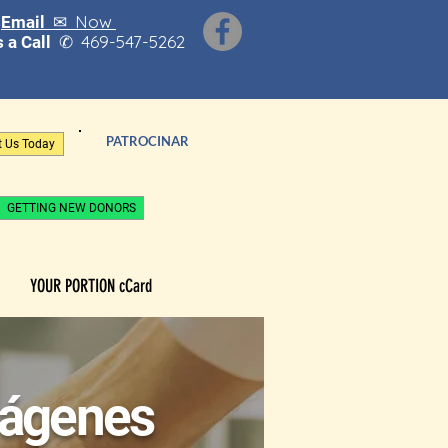
Now
Email ✉
469-547-5262
 a Call
✆
PATROCINAR
t Us Today
GETTING NEW DONORS
YOUR PORTION cCard
mágenes