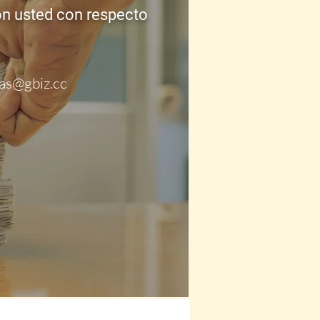
on usted con respecto
as@gbiz.cc