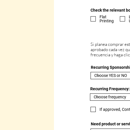
Check the relevant bo
Flat
Printing
Patrocinio rec
Si planea comprar es
aprobado cada vez que
frecuencia y haga cli
Recurring Sponsorsh
Recurring Frequency:
If approved, Con
Need product or servi