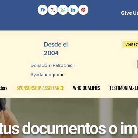
Give Us
Desde el
Contac
2004
Donación -
Patrocinio -
Ayudando
gramo
ters
SPONSORSHIP ASSISTANCE
WHO QUALIFIES
TESTIMONIAL-JJ
tus documentos o i