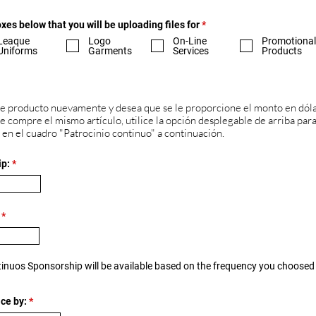
O
xes below that you will be uploading files for
*
b
Leaque
Logo
On-Line
Promotional
l
Uniforms
Garments
Services
Products
i
g
a
urrente
t
o
r
te producto nuevamente y desea que se le proporcione el monto en dóla
i
 compre el mismo artículo, utilice la opción desplegable de arriba para 
o
c en el cuadro "Patrocinio continuo" a continuación.
ip:
tinuos Sponsorship will be available based on the frequency you choosed
r
ce by:
*
e