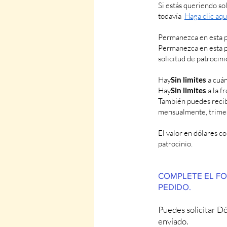
Si estás queriendo so
todavía
Haga clic aqu
Permanezca en esta pá
Permanezca en esta pá
solicitud de patrocini
Hay
Sin limites
a cuán
Hay
Sin limites
a la f
También puedes recib
mensualmente, trime
El valor en dólares c
patrocinio.
COMPLETE EL FO
PEDIDO.
Puedes solicitar Dó
enviado.