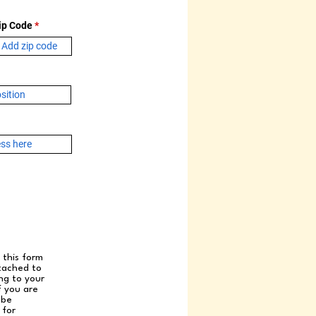
ip Code
 this form
ttached to
ng to your
f you are
 be
 for