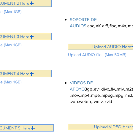
CUMENT 2 Here
Sube un total de 1 audio a c
e (Max 1GB)
SOPORTE DE
AUDIOS
.aac,.aif,.aiff,.flac,.m4a,
CUMENT 3 Here
e (Max 1GB)
Upload AUDIO Here
Upload AUDIO files (Max 50MB)
Sube un total de 1 vídeo a c
CUMENT 4 Here
e (Max 1GB)
VIDEOS DE
APOYO
3gp,.avi,.divx,.flv,.m1v,.m
.mov,.mp4,.mpe,.mpeg,.mpg,.mxf,
.vob.webm,. wmv,.xvid
Upload VIDEO Here
CUMENT 5 Here