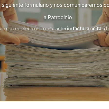
 siguiente formulario y nos comunicaremos c
a
Patrocinio
 un correo electrónico a tu anterior
factura
o
cita
a
b