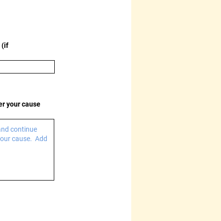
(if
her your cause