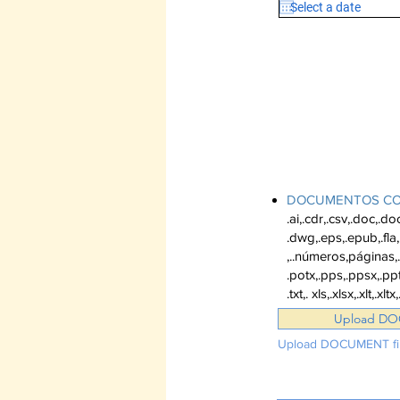
Cargue un tot
con
DOCUMENTOS CO
.ai,.cdr,.csv,.doc,.d
.dwg,.eps,.epub,.fla,
,..números,páginas,.
.potx,.pps,.ppsx,.ppt,
.txt,. xls,.xlsx,.xlt,.xlt
Upload DO
Upload DOCUMENT fil