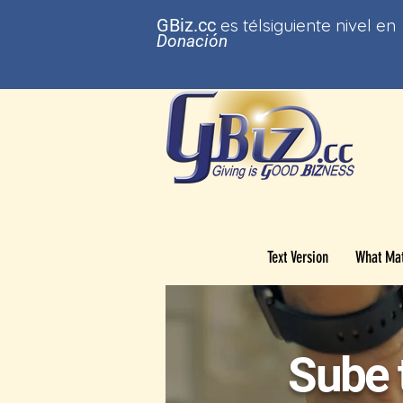
GBi
z.cc
es t
él
siguiente nivel en
Donación
Text Version
What Mat
Sube 