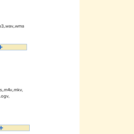
ontinuación
.mp3,.wav,.wma
ontinuación
2ts,.m4v,.mkv,
.ogv,