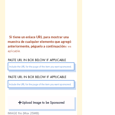
RELE
DIRECCIONES URL DE
VANT
...
si lo desea, incluya
para hacer
referencia a la información agregada
anteriormente
.
Si tiene un enlace URL para mostrar una
muestra de cualquier elemento que agregó
anteriormente, péguelo a continuación
si es
aplicable.
PASTE URL IN BOX BELOW IF APPLICABLE
PASTE URL IN BOX BELOW IF APPLICABLE
Upload Image to be Sponsored
IMAGE file (Max 25MB)