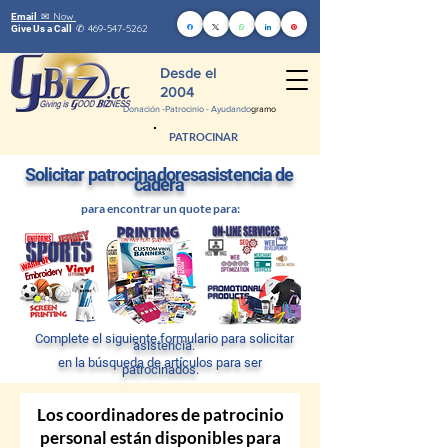
Now
Email ✉
469-547-5262
Give Us a Call
✆
Desde el
2004
Donación -
Patrocinio - Ayudando
gramo
PATROCINAR
Solicitar patrocinadores
asistencia de
cadera
para encontrar un quo
te para:
Complete el siguiente formulario para solicitar
asistencia.
en la búsqueda de artículos para ser
patrocinados.
Los coordinadores de patrocinio
personal están disponibles para