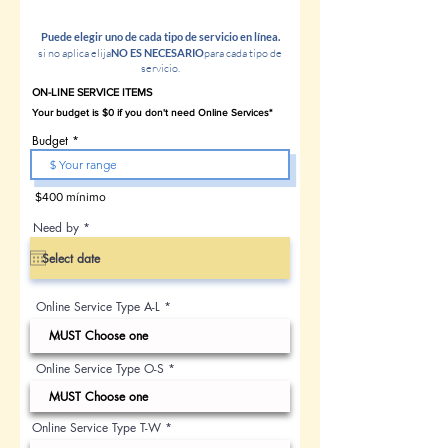
elegir
INNECESARIO.
Puede elegir uno de cada tipo de servicio en línea.
si no aplica elija
NO ES NECESARIO
para cada tipo de
servicio.
ON-LINE SERVICE ITEMS
Budget
$400 mínimo
r
Need by
*
e
q
u
i
r
e
Online Service Type A-L
d
Online Service Type O-S
Online Service Type T-W