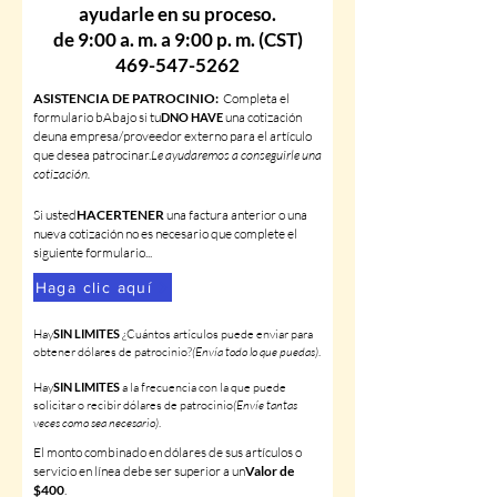
ayudarle en su proceso.
de 9:00 a. m. a 9:00 p. m. (CST)
469-547-5262
ASISTENCIA DE PATROCINIO:
Completa el
formulario b
Abajo si tu
una cotización
D
NO HA
VE
de
una empresa/proveedor externo para el artículo
que desea patrocinar.
Le ayudaremos a conseguirle una
cotización.
Si usted
HACER
TENER
una factura anterior o una
nueva cotización no es necesario que complete el
siguiente formulario...
Haga clic aquí
Hay
SIN LIMITES
¿Cuántos artículos puede enviar para
obtener dólares de patrocinio?
(Envía todo lo que puedas)
.
Hay
SIN LIMITES
a la frecuencia con la que puede
solicitar o recibir dólares de patrocinio
(Envíe tantas
veces como sea necesario)
.
El monto combinado en dólares de sus artículos o
servicio en línea debe ser superior a un
Valor de
$400
.