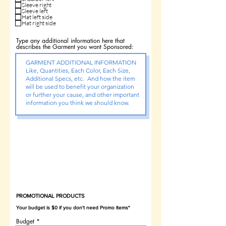
Sleeve right
Sleeve left
Hat left side
Hat right side
Type any additional information here that
describes the Garment you want Sponsored:
PRODUCTOS
PROMOCIONALES
ELIJA ABAJO...
si no corresponde
SALTAR ESTA SECCIÓN
.
PROMOTIONAL PRODUCTS
Budget