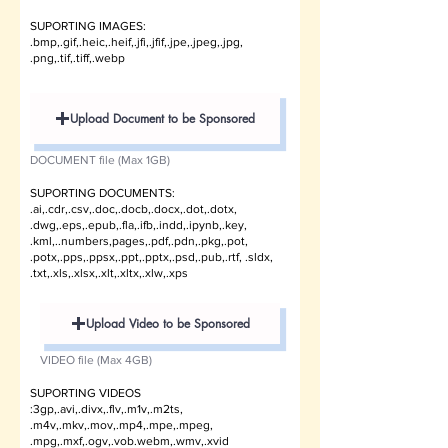
SUPORTING IMAGES:
.bmp,.gif,.heic,.heif,.jfi,.jfif,.jpe,.jpeg,.jpg,
.png,.tif,.tiff,.webp
Upload Document to be Sponsored
DOCUMENT file (Max 1GB)
SUPORTING DOCUMENTS:
.ai,.cdr,.csv,.doc,.docb,.docx,.dot,.dotx,
.dwg,.eps,.epub,.fla,.ifb,.indd,.ipynb,.key,
.kml,..numbers,pages,.pdf,.pdn,.pkg,.pot,
.potx,.pps,.ppsx,.ppt,.pptx,.psd,.pub,.rtf, .sldx,
.txt,.xls,.xlsx,.xlt,.xltx,.xlw,.xps
Upload Video to be Sponsored
VIDEO file (Max 4GB)
SUPORTING VIDEOS
:3gp,.avi,.divx,.flv,.m1v,.m2ts,
.m4v,.mkv,.mov,.mp4,.mpe,.mpeg,
.mpg,.mxf,.ogv,.vob.webm,.wmv,.xvid