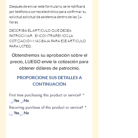
Después de enviar este formulario, se le notificará
por teléfono o correo electrónico para confirmar su
solicitud.
solicitud de asistencia
dentro de las 24
horas.
DESCRIBA EL ARTÍCULO QUE DESEA
PATROCINAR, ENCONTRAREMOS LA
COTIZACIÓN MÁS BAJA PARA ESE ARTÍCULO
PARA USTED
.
Obtendremos su aprobación sobre el
precio, LUEGO envíe la cotización para
obtener dólares de patrocinio.
PROPORCIONE SUS DETALLES A
CONTINUACIÓN
First time purchasing this product or service?
*
Yes
No
Recurring purchase of this product or service?
*
Yes
No
ARTÍCULOS DE SERVICIO EN LÍNEA
ELIJA ABAJO...
i
Si no aplica