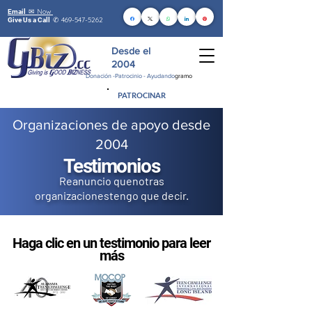
Now
Email ✉
469-547-5262
Give Us a Call
✆
Desde el
2004
Donación -
Patrocinio - Ayudando
gramo
PATROCINAR
Organizaciones de apoyo desde
2004
Testimonios
Re
anuncio qu
en
otras
organizaciones
tengo que decir.
Haga clic en un testimonio para leer
más